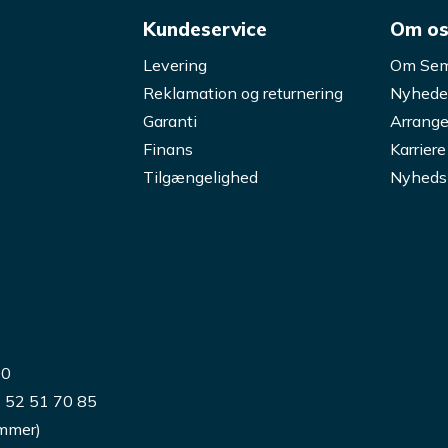
Kundeservice
Om o
Levering
Om Sem
Reklamation og returnering
Nyhede
Garanti
Arrange
Finans
Karriere
Tilgængelighed
Nyheds
00
) 52 51 70 85
ummer)