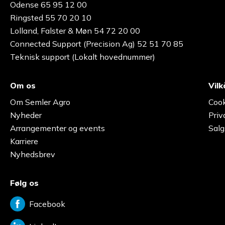
Odense 65 95 12 00
Ringsted 55 70 20 10
Lolland, Falster & Møn 54 72 20 00
Connected Support (Precision Ag) 52 51 70 85
Teknisk support (Lokalt hovednummer)
Om os
Vilk
Om Semler Agro
Cook
Nyheder
Priv
Arrangementer og events
Salg
Karriere
Nyhedsbrev
Følg os
Facebook