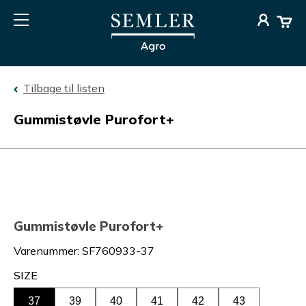
Tilbage til listen
Gummistøvle Purofort+
Gummistøvle Purofort+
Varenummer
:
SF760933-37
SIZE
37
39
40
41
42
43