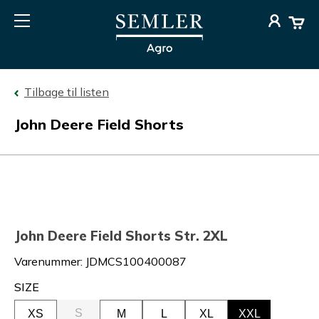
Tilbage til listen
John Deere Field Shorts
John Deere Field Shorts Str. 2XL
Varenummer
:
JDMCS100400087
SIZE
S
XS
M
L
XL
XXL