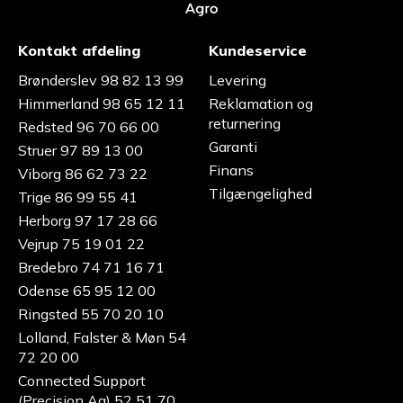
Kontakt afdeling
Kundeservice
Brønderslev 98 82 13 99
Levering
Himmerland 98 65 12 11
Reklamation og
returnering
Redsted 96 70 66 00
Garanti
Struer 97 89 13 00
Finans
Viborg 86 62 73 22
Tilgængelighed
Trige 86 99 55 41
Herborg 97 17 28 66
Vejrup 75 19 01 22
Bredebro 74 71 16 71
Odense 65 95 12 00
Ringsted 55 70 20 10
Lolland, Falster & Møn 54
72 20 00
Connected Support
(Precision Ag) 52 51 70