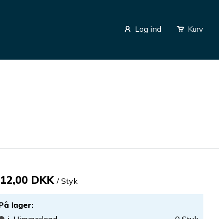
Log ind
Kurv
12,00 DKK
/ Styk
På lager
: