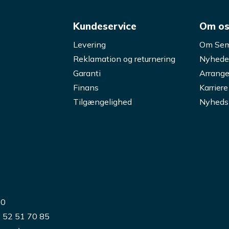
Kundeservice
Om o
Levering
Om Sem
Reklamation og returnering
Nyhede
Garanti
Arrange
Finans
Karriere
Tilgængelighed
Nyheds
00
) 52 51 70 85