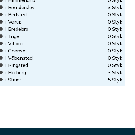
i
Himmerland
0
Styk
i
Brønderslev
3
Styk
i
Redsted
0
Styk
i
Vejrup
0
Styk
i
Bredebro
0
Styk
i
Trige
0
Styk
i
Viborg
0
Styk
i
Odense
0
Styk
i
Våbensted
0
Styk
i
Ringsted
0
Styk
i
Herborg
3
Styk
i
Struer
5
Styk