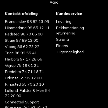
Kontakt afdeling
Kundeservice
Brønderslev 98 82 13 99
Levering
Himmerland 98 65 12 11
Reklamation og
returnering
Redsted 96 70 66 00
Garanti
Struer 97 89 13 00
Finans
Viborg 86 62 73 22
Tilgængelighed
Trige 86 99 55 41
Herborg 97 17 28 66
Vejrup 75 19 01 22
Bredebro 74 71 16 71
Odense 65 95 12 00
Ringsted 55 70 20 10
Lolland, Falster & Møn 54
72 20 00
Connected Support
(Precision Ag) 52 51 70