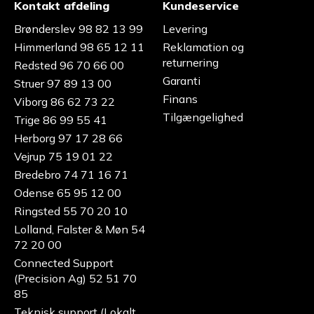
Kontakt afdeling
Kundeservice
Brønderslev 98 82 13 99
Levering
Himmerland 98 65 12 11
Reklamation og
returnering
Redsted 96 70 66 00
Garanti
Struer 97 89 13 00
Finans
Viborg 86 62 73 22
Tilgængelighed
Trige 86 99 55 41
Herborg 97 17 28 66
Vejrup 75 19 01 22
Bredebro 74 71 16 71
Odense 65 95 12 00
Ringsted 55 70 20 10
Lolland, Falster & Møn 54
72 20 00
Connected Support
(Precision Ag) 52 51 70
85
Teknisk support (Lokalt