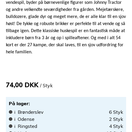
vendespil, byder på børnevenlige figurer som Johnny Tractor
og andre velkendte seværdigheder fra gården. Mejetærskere,
bulldozere, glade dyr og meget mere, de er alle klar til en sjov
høst! De tykke og robuste brikker er perfekte til at vende og så
tilbage igen. Dette klassiske huskespil er en fantastisk måde at
inkludere børn fra 3 år og op i spilleaftener. Og med i alt 54
kort er der 27 kampe, der skal laves, til en sjov udfordring for
hele familien.
74,00 DKK
/ Styk
På lager
:
i
Brønderslev
6
Styk
i
Odense
2
Styk
i
Ringsted
4
Styk