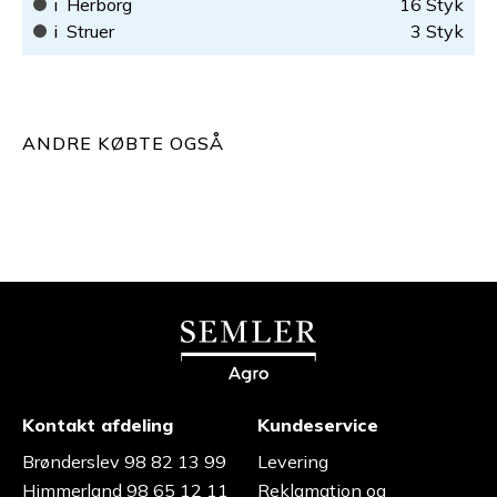
i
Herborg
16
Styk
i
Struer
3
Styk
ANDRE KØBTE OGSÅ
Kontakt afdeling
Kundeservice
Brønderslev 98 82 13 99
Levering
Himmerland 98 65 12 11
Reklamation og