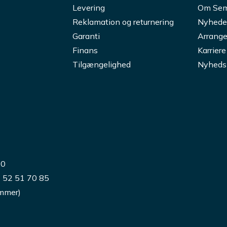
Levering
Om Sem
Reklamation og returnering
Nyhede
Garanti
Arrange
Finans
Karriere
Tilgængelighed
Nyheds
00
) 52 51 70 85
ummer)