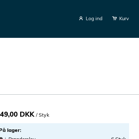
Log ind
Kurv
49,00 DKK
/ Styk
På lager
: