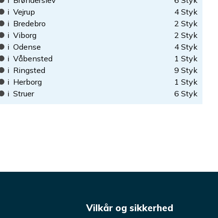
i
Brønderslev
6
Styk
i
Vejrup
4
Styk
i
Bredebro
2
Styk
i
Viborg
2
Styk
i
Odense
4
Styk
i
Våbensted
1
Styk
i
Ringsted
9
Styk
i
Herborg
1
Styk
i
Struer
6
Styk
s
Vilkår og sikkerhed