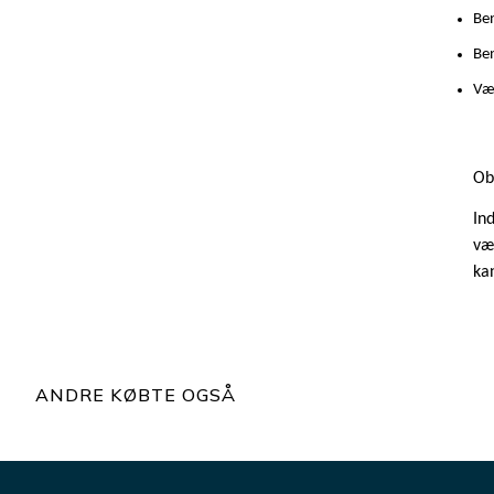
Ben
Be
Væg
Ob
In
væ
ka
ANDRE KØBTE OGSÅ