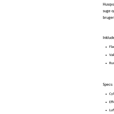
Husqva
suge o
brugerv
Inklude
Fl
Va
Ru
Specs:
Cyl
Eff
Lu