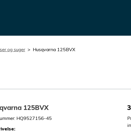
er og suger
Husqvarna 125BVX
qvarna 125BVX
3
nummer
:
HQ9527156-45
P
i
ivelse
: