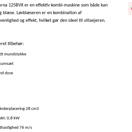
rna 125BVX er en effektiv kombi-maskine som både kan
g blæse. Løvblæseren er en kombination af
enlighed og effekt, hvilket gør den ideel til villaejeren.
ret tilbehør:
adt mundstykke
kumsæt
nd dyse
inderplacering 28 cm3
ekt: 0,8 kW
fthastighed 76 m/s