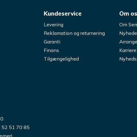
Kundeservice
Om o
Levering
Om Sem
Reklamation og returnering
Nyhede
Garanti
Arrange
Finans
Karriere
Tilgængelighed
Nyheds
00
) 52 51 70 85
ummer)