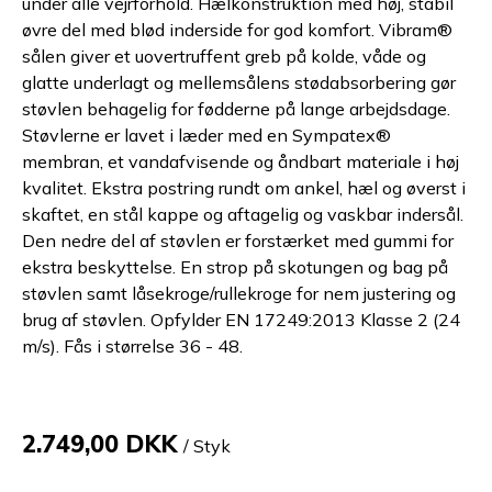
under alle vejrforhold. Hælkonstruktion med høj, stabil
øvre del med blød inderside for god komfort. Vibram®
sålen giver et uovertruffent greb på kolde, våde og
glatte underlagt og mellemsålens stødabsorbering gør
støvlen behagelig for fødderne på lange arbejdsdage.
Støvlerne er lavet i læder med en Sympatex®
membran, et vandafvisende og åndbart materiale i høj
kvalitet. Ekstra postring rundt om ankel, hæl og øverst i
skaftet, en stål kappe og aftagelig og vaskbar indersål.
Den nedre del af støvlen er forstærket med gummi for
ekstra beskyttelse. En strop på skotungen og bag på
støvlen samt låsekroge/rullekroge for nem justering og
brug af støvlen. Opfylder EN 17249:2013 Klasse 2 (24
m/s). Fås i størrelse 36 - 48.
2.749,00 DKK
/ Styk